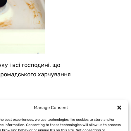
у і всі господині, що
 громадського харчування
Manage Consent
the best experiences, we use technologies like cookies to store and/or
ce information. Consenting to these technologies will allow us to process
 browsing behavior or unique IDs on this site. Not consenting or